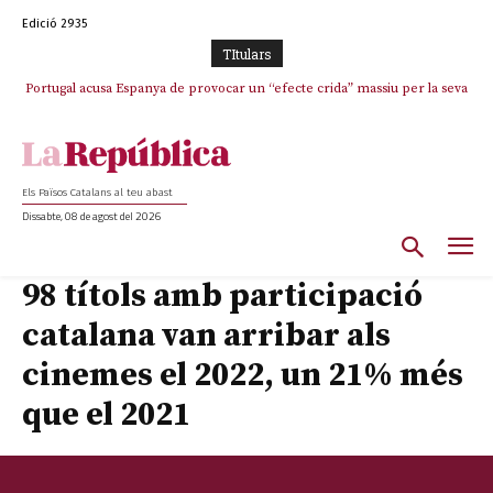
Edició 2935
TItulars
Portugal acusa Espanya de provocar un “efecte crida” massiu per la seva
El col·lapse de l’operació de Marc Puigtió a Girona: desbandada de
l’oportunisme i fracàs de ‘Militància Decidim’
“manca de regulació” migratòria
Els Països Catalans al teu abast
Dissabte, 08 de agost del 2026
98 títols amb participació
catalana van arribar als
cinemes el 2022, un 21% més
que el 2021