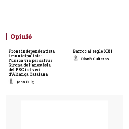
Opinió
Front independentista
Barroc al segle XXI
i municipalista:
Dionís Guiteras
l’única via per salvar
Girona de l’anestèsia
del PSC i el verí
d’Aliança Catalana
Joan Puig