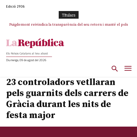
Edició 2936
TItulars
Puigdemont reivindica la transparència del seu retorn i manté el pols
ferm per la plena llibertat dels encausats
Els Països Catalans al teu abast
Diumenge, 09 de agost del 2026
23 controladors vetllaran
pels guarnits dels carrers de
Gràcia durant les nits de
festa major