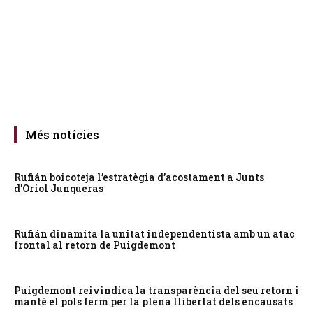
Més notícies
Rufián boicoteja l’estratègia d’acostament a Junts
d’Oriol Junqueras
Rufián dinamita la unitat independentista amb un atac
frontal al retorn de Puigdemont
Puigdemont reivindica la transparència del seu retorn i
manté el pols ferm per la plena llibertat dels encausats