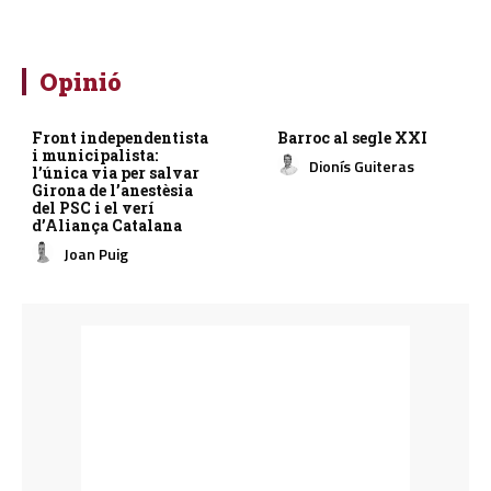
Opinió
Front independentista
Barroc al segle XXI
i municipalista:
Dionís Guiteras
l’única via per salvar
Girona de l’anestèsia
del PSC i el verí
d’Aliança Catalana
Joan Puig