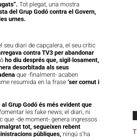
fugats”.
Tot plegat, una mostra
sta del Grup Godó contra el Govern,
les urnes.
Publicitat
 seu diari de capçalera, el seu crític
arregava contra TV3 per abandonar
xò
ho diu després que, sigil·losament,
nera desorbitada als seus
cadena
que -finalment- acaben
nisme resumida en la frase
‘ser cornut i
si al Grup Godó és més evident que
fomentar les fake news; el diari, ni
únic que -de moment- genera ingressos
malgrat tot, segueixen rebent
T
inistracions públiques,
ningú s’ha