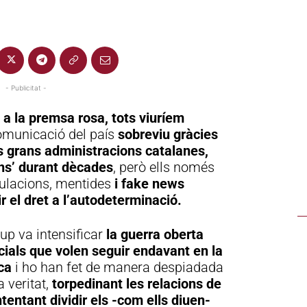
- Publicitat -
 a la premsa rosa, tots viuríem
comunicació del país
sobreviu gràcies
es grans administracions catalanes,
ons’ durant dècades
, però ells només
culacions, mentides
i fake news
ir el dret a l’autodeterminació.
rup va intensificar
la guerra oberta
socials que volen seguir endavant en la
ca
i ho han fet de manera despiadada
a veritat,
torpedinant les relacions de
tentant dividir els -com ells diuen-