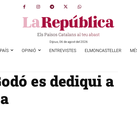
Els Països Catalans al teu abast
Dijous, 06 de agost del 2026
PAÍS
OPINIÓ
ENTREVISTES
ELMONCASTELLER
MÉ
odó es dediqui a
sa