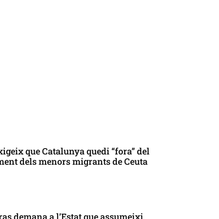
xigeix que Catalunya quedi “fora” del
ment dels menors migrants de Ceuta
as demana a l’Estat que assumeixi