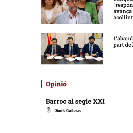
“respon
avança 
acollin
L’aband
part de 
Opinió
Barroc al segle XXI
Dionís Guiteras