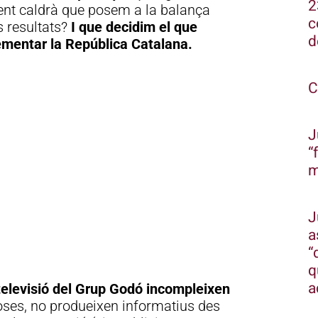
2
nt caldrà que posem a la balança
c
s resultats?
I que decidim el que
d
lementar la República Catalana.
C
J
“
m
J
a
“
q
a
 televisió del Grup Godó incompleixen
 coses, no produeixen informatius des