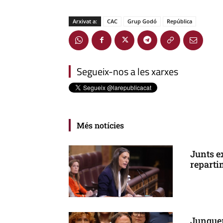
Arxivat a:
CAC
Grup Godó
República
Segueix-nos a les xarxes
Més notícies
Junts e
reparti
Junquer