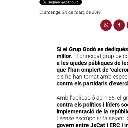
Diumenge, 24 de març de 2019
Si el Grup Godó es dediqués
millor.
El principal grup de 
a les ajudes públiques de l
que l’han omplert de ‘caler
els ho han tornat amb espe
contra els partidaris d’exerc
Amb l’aplicació del 155, el g
contra els polítics i líders 
implementació de la repúbli
i sense escrúpols: falsejant l
govern entre JxCat i ERC i in