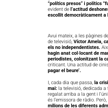
“polítics presos” i polítics “
evident de
l’actitud deshone
escollit democràticament a 
Avui mateix, a les pàgines del
de televisió,
Víctor Amela, c
els no independentistes.
Ai
hagin anat col·locant de ma
periodistes, colonitzant la 
criticant. Una actitud de ci
pagar el beure’.
I, cada dia que passa,
la cri
mai:
la televisió, dedicada a 
regalat arriba a la gent i l’
és l’emissora de ràdio. Però,
milions de les diferents adm