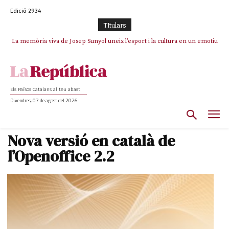
Edició 2934
TItulars
La memòria viva de Josep Sunyol uneix l’esport i la cultura en un emotiu
La “dignitat” a mitges de Marc Puigtió: renuncia a Girona pels àudios però
s’aferra als càrrecs remunerats de Sant Julià i el Consell Comarcal
homenatge a Guadarrama pel seu 90è aniversari
Els Països Catalans al teu abast
Divendres, 07 de agost del 2026
Nova versió en català de
l’Openoffice 2.2