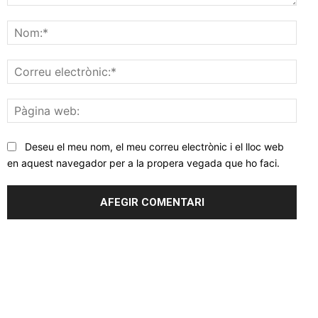
Comentar
Nom
Corr
elec
Pàgi
web
Deseu el meu nom, el meu correu electrònic i el lloc web
en aquest navegador per a la propera vegada que ho faci.