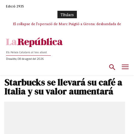
Edició 2935
TItulars
El col·lapse de l’operació de Marc Puigtió a Girona: desbandada de
L’ANC respon amb una mobilització a La Jonquera contra la
l’oportunisme i fracàs de ‘Militància Decidim’
catalanofòbia i els abusos de la Policia Nacional
Els Països Catalans al teu abast
Dissabte, 08 de agost del 2026
Starbucks se llevará su café a
Italia y su valor aumentará