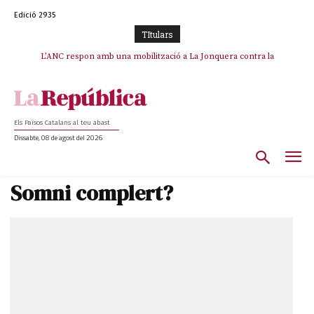
Edició 2935
TItulars
SOS Costa Brava es planta contra la “nefasta” prolongació de la C-32 i
L’ANC respon amb una mobilització a La Jonquera contra la
catalanofòbia i els abusos de la Policia Nacional
n’exigeix la retirada immediata
Els Països Catalans al teu abast
Dissabte, 08 de agost del 2026
Somni complert?