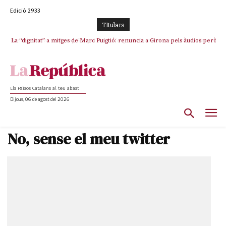
Edició 2933
TItulars
La “dignitat” a mitges de Marc Puigtió: renuncia a Girona pels àudios però
s’aferra als càrrecs remunerats de Sant Julià i el Consell Comarcal
Els Països Catalans al teu abast
Dijous, 06 de agost del 2026
No, sense el meu twitter