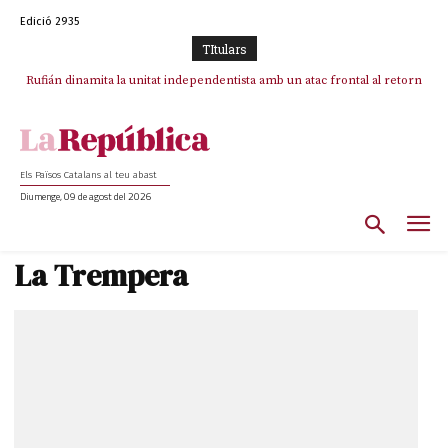
Edició 2935
TItulars
Rufián dinamita la unitat independentista amb un atac frontal al retorn
Puigdemont reivindica la transparència del seu retorn i manté el pols
ferm per la plena llibertat dels encausats
de Puigdemont
Els Països Catalans al teu abast
Diumenge, 09 de agost del 2026
La Trempera