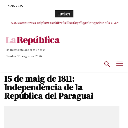
Edició 2935
TItulars
SOS Costa Brava es planta contra la “nefasta” prolongació de la C-32 i
n’exigeix la retirada immediata
Els Països Catalans al teu abast
Dissabte, 08 de agost del 2026
15 de maig de 1811:
Independència de la
República del Paraguai