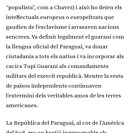
“populista”, com a Chavez) i això ho deien els
intel·lectuals europeus o europeïtzats que
gaudien de l’esclavisme i arrasaven nacions
senceres. Va definir legalment el guaraní com
la llengua oficial del Paraguai, va donar
ciutadania a tots els natius i va incorporar als
cacics Tupí Guaraní als comandaments
militars del exercit republicà. Mentre la resta
de països independents continuaven
l’extermini dels veritables amos de les terres
americanes.
La República del Paraguai, al cor de l’Amèrica
del Sud, era un bastió inexpugnable als