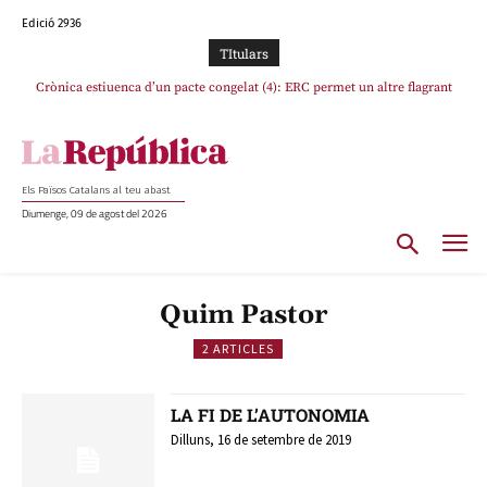
Edició 2936
TItulars
Crònica estiuenca d’un pacte congelat (4): ERC permet un altre flagrant
incompliment de l’acord, les seleccions catalanes un cop més sacrificades
Els Països Catalans al teu abast
Diumenge, 09 de agost del 2026
Quim Pastor
2 ARTICLES
LA FI DE L’AUTONOMIA
Dilluns, 16 de setembre de 2019