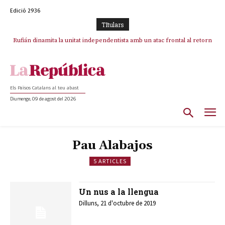
Edició 2936
TItulars
Rufián dinamita la unitat independentista amb un atac frontal al retorn
de Puigdemont
Els Països Catalans al teu abast
Diumenge, 09 de agost del 2026
Pau Alabajos
5 ARTICLES
Un nus a la llengua
Dilluns, 21 d'octubre de 2019