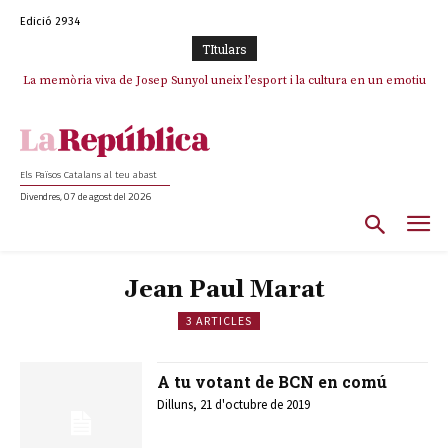
Edició 2934
TItulars
La memòria viva de Josep Sunyol uneix l’esport i la cultura en un emotiu
homenatge a Guadarrama pel seu 90è aniversari
Els Països Catalans al teu abast
Divendres, 07 de agost del 2026
Jean Paul Marat
3 ARTICLES
A tu votant de BCN en comú
Dilluns, 21 d'octubre de 2019