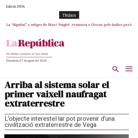
Edició 2934
TItulars
La “dignitat” a mitges de Marc Puigtió: renuncia a Girona pels àudios però
s’aferra als càrrecs remunerats de Sant Julià i el Consell Comarcal
Els Països Catalans al teu abast
Divendres, 07 de agost del 2026
Arriba al sistema solar el
primer vaixell naufragat
extraterrestre
L’objecte interestel·lar pot provenir d’una
civilització extraterrestre de Vega