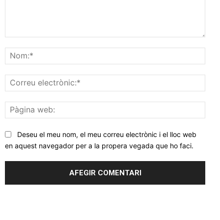
Comentar
Nom
Corr
elec
Pàgi
web
Deseu el meu nom, el meu correu electrònic i el lloc web
en aquest navegador per a la propera vegada que ho faci.