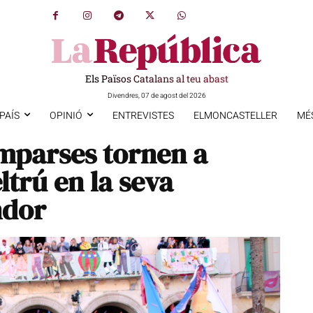
Els Països Catalans al teu abast
Divendres, 07 de agost del 2026
PAÍS
OPINIÓ
ENTREVISTES
ELMONCASTELLER
MÉ
mparses tornen a
ltrú en la seva
ndor