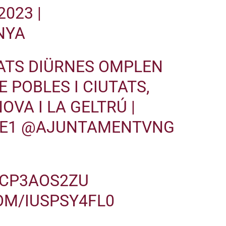
2023
|
NYA
TATS DIÜRNES OMPLEN
 POBLES I CIUTATS,
OVA I LA GELTRÚ |
E1
@AJUNTAMENTVNG
YCP3AOS2ZU
OM/IUSPSY4FL0