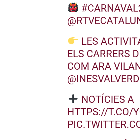
#CARNAVAL
@RTVECATALU
LES ACTIVI
ELS CARRERS DE
COM ARA VILAN
@INESVALVERD
NOTÍCIES A
HTTPS://T.CO/
PIC.TWITTER.C