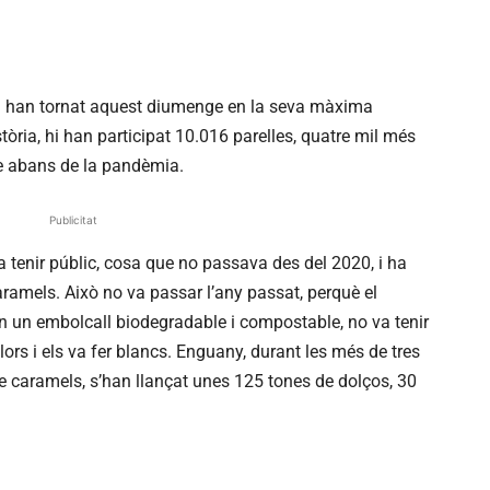
rú han tornat aquest diumenge en la seva màxima
tòria, hi han participat 10.016 parelles, quatre mil més
e abans de la pandèmia.
Publicitat
a tenir públic, cosa que no passava des del 2020, i ha
aramels. Això no va passar l’any passat, perquè el
en un embolcall biodegradable i compostable, no va tenir
ors i els va fer blancs. Enguany, durant les més de tres
de caramels, s’han llançat unes 125 tones de dolços, 30