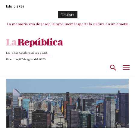
Edició 2934
TItulars
La memòria viva de Josep Sunyol uneix l’esport i la cultura en un emotiu
homenatge a Guadarrama pel seu 90è aniversari
Els Països Catalans al teu abast
Divendres, 07 de agost del 2026