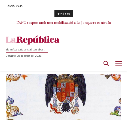
Edició 2935
TItulars
L’ANC respon amb una mobilització a La Jonquera contra la
catalanofòbia i els abusos de la Policia Nacional
Els Països Catalans al teu abast
Dissabte, 08 de agost del 2026