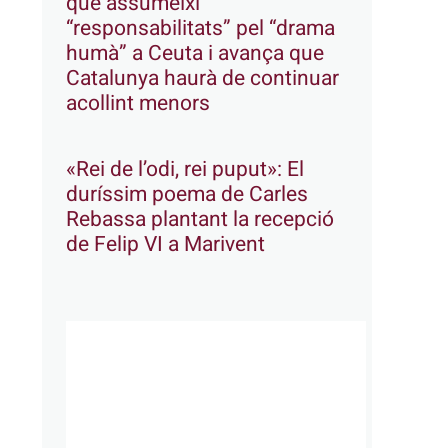
que assumeixi
“responsabilitats” pel “drama
humà” a Ceuta i avança que
Catalunya haurà de continuar
acollint menors
«Rei de l’odi, rei puput»: El
duríssim poema de Carles
Rebassa plantant la recepció
de Felip VI a Marivent