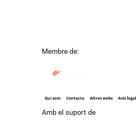
Membre de:
Qui som
Contacta
Altres webs
Avís lega
Amb el suport de