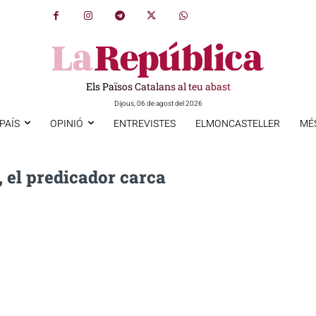
Els Països Catalans al teu abast
Dijous, 06 de agost del 2026
PAÍS
OPINIÓ
ENTREVISTES
ELMONCASTELLER
MÉ
 el predicador carca