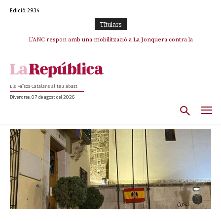
Edició 2934
TItulars
L’ANC respon amb una mobilització a La Jonquera contra la
catalanofòbia i els abusos de la Policia Nacional
Els Països Catalans al teu abast
Divendres, 07 de agost del 2026