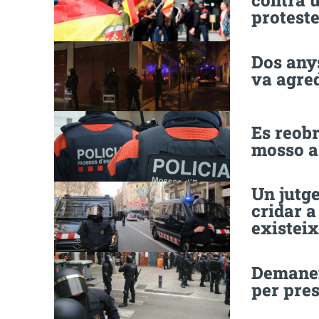
contra u
proteste
Dos any
va agred
Es reobr
mosso a
Un jutge
cridar a
existeix
Demanen
per pres