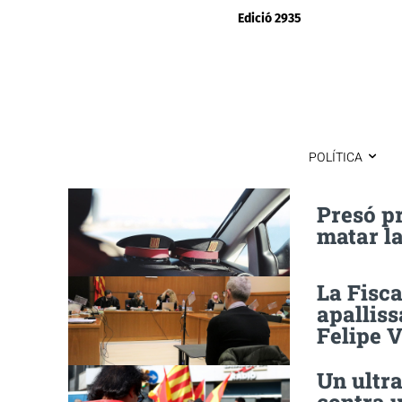
Edició 2935
POLÍTICA
Presó pr
matar la
La Fisca
apalliss
Felipe V
Un ultra