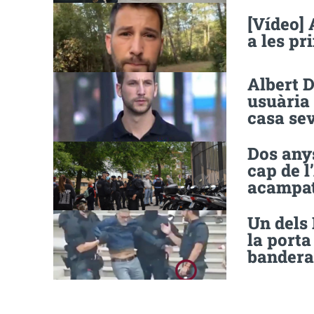
[Vídeo] 
a les p
Albert 
usuària 
casa se
Dos anys
cap de l
acampat
Un dels
la porta
bandera