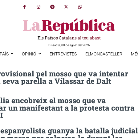
Els Països Catalans al teu abast
Dissabte, 08 de agost del 2026
PAÍS
OPINIÓ
ENTREVISTES
ELMONCASTELLER
MÉ
ovisional pel mosso que va intentar
 seva parella a Vilassar de Dalt
lia encobreix el mosso que va
ar un manifestant a la protesta contra
I
espanyolista guanya la batalla judicial