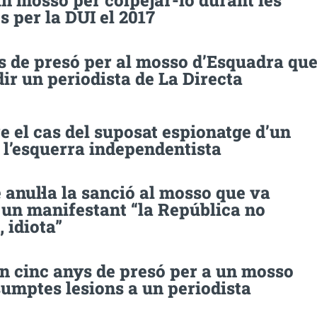
n mosso per colpejar-lo durant les
s per la DUI el 2017
s de presó per al mosso d’Esquadra qu
ir un periodista de La Directa
e el cas del suposat espionatge d’un
 l’esquerra independentista
 anul·la la sanció al mosso que va
 un manifestant “la República no
, idiota”
 cinc anys de presó per a un mosso
umptes lesions a un periodista