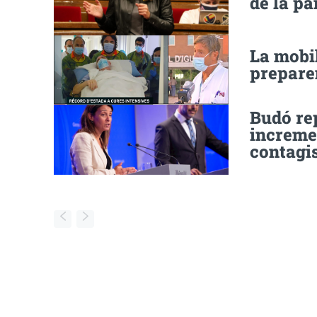
de la pa
La mobil
prepare
Budó rep
incremen
contagi