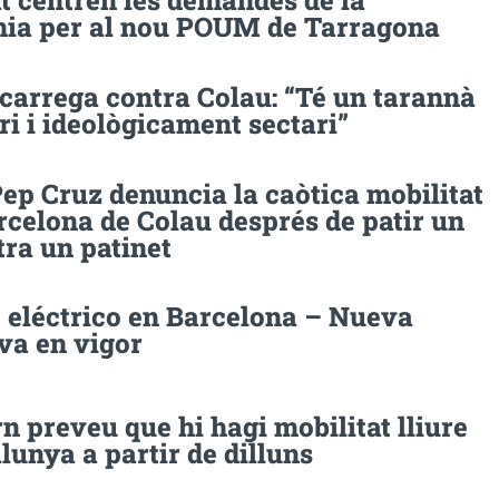
t centren les demandes de la
nia per al nou POUM de Tarragona
carrega contra Colau: “Té un tarannà
ri i ideològicament sectari”
Pep Cruz denuncia la caòtica mobilitat
rcelona de Colau després de patir un
ra un patinet
e eléctrico en Barcelona – Nueva
va en vigor
n preveu que hi hagi mobilitat lliure
lunya a partir de dilluns