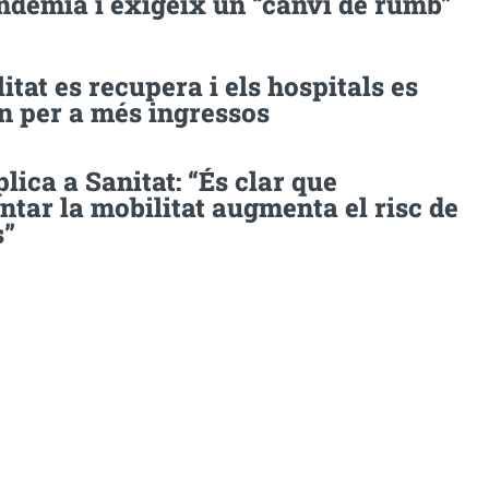
ndèmia i exigeix un “canvi de rumb”
itat es recupera i els hospitals es
n per a més ingressos
lica a Sanitat: “És clar que
tar la mobilitat augmenta el risc de
s”