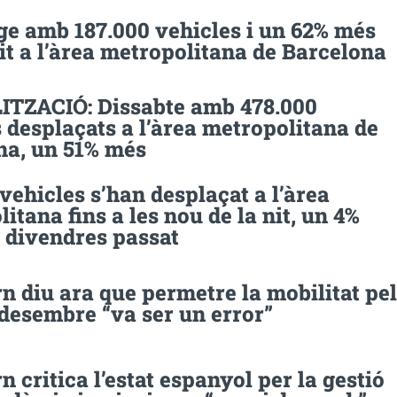
e amb 187.000 vehicles i un 62% més
it a l’àrea metropolitana de Barcelona
TZACIÓ: Dissabte amb 478.000
 desplaçats a l’àrea metropolitana de
na, un 51% més
vehicles s’han desplaçat a l’àrea
itana fins a les nou de la nit, un 4%
 divendres passat
n diu ara que permetre la mobilitat pel
desembre “va ser un error”
n critica l’estat espanyol per la gestió