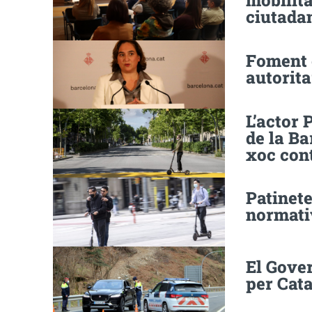
mobilita
ciutada
Foment 
autorita
L’actor 
de la Ba
xoc cont
Patinet
normati
El Gover
per Cata