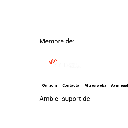
Membre de:
Qui som
Contacta
Altres webs
Avís lega
Amb el suport de