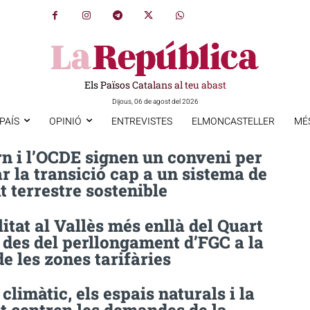
Els Països Catalans al teu abast
Dijous, 06 de agost del 2026
PAÍS
OPINIÓ
ENTREVISTES
ELMONCASTELLER
MÉ
n i l’OCDE signen un conveni per
r la transició cap a un sistema de
t terrestre sostenible
itat al Vallès més enllà del Quart
 des del perllongament d’FGC a la
de les zones tarifàries
 climàtic, els espais naturals i la