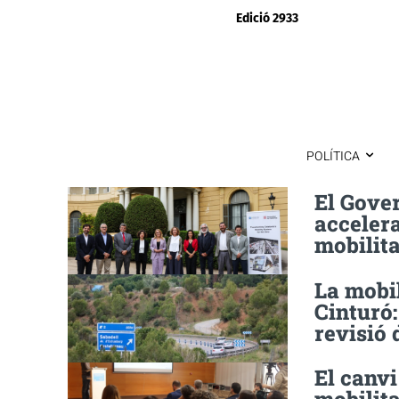
Edició 2933
POLÍTICA
El Gover
accelera
mobilita
La mobil
Cinturó:
revisió 
El canvi