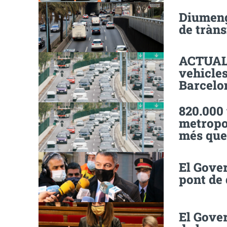
Diumeng
de tràns
ACTUALI
vehicles
Barcelo
820.000 
metropol
més que
El Gover
pont de 
El Gover