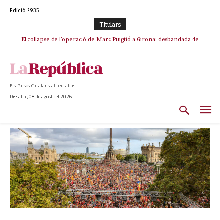
Edició 2935
TItulars
El col·lapse de l’operació de Marc Puigtió a Girona: desbandada de
L’ANC respon amb una mobilització a La Jonquera contra la
l’oportunisme i fracàs de ‘Militància Decidim’
catalanofòbia i els abusos de la Policia Nacional
Els Països Catalans al teu abast
Dissabte, 08 de agost del 2026