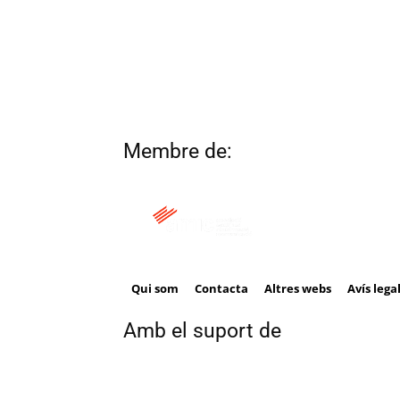
Membre de:
Qui som
Contacta
Altres webs
Avís lega
Amb el suport de