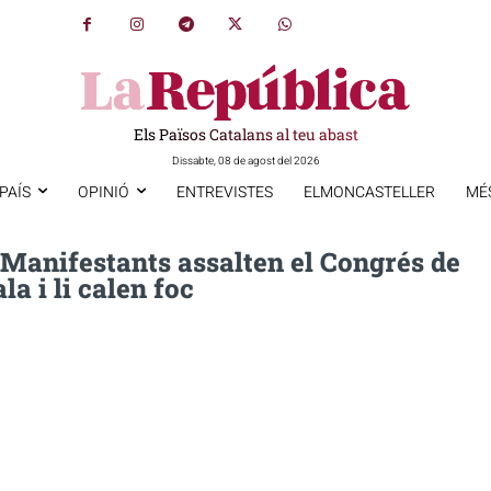
Els Països Catalans al teu abast
Dissabte, 08 de agost del 2026
PAÍS
OPINIÓ
ENTREVISTES
ELMONCASTELLER
MÉ
 Manifestants assalten el Congrés de
a i li calen foc