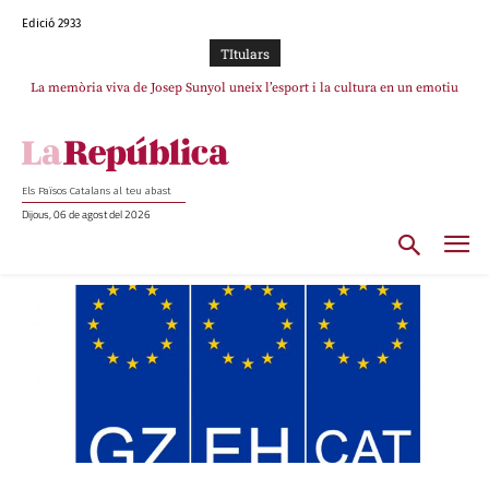
Edició 2933
TItulars
La memòria viva de Josep Sunyol uneix l’esport i la cultura en un emotiu
homenatge a Guadarrama pel seu 90è aniversari
Els Països Catalans al teu abast
Dijous, 06 de agost del 2026