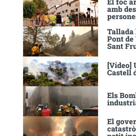
El foc a
amb dese
persone
Tallada 
Pont de 
Sant Fru
[Vídeo] 
Castell 
Els Bomb
industri
El gove
catastrò