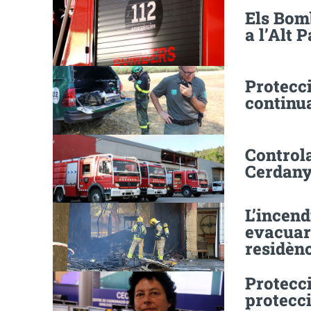
Els Bomb
a l’Alt 
Protecci
continua
Controla
Cerdany
L’incend
evacuar
residènc
Protecci
protecci