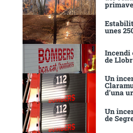
primave
Estabili
unes 25
Incendi 
de Llob
Un incen
Claramu
d’una u
Un ince
de Segre