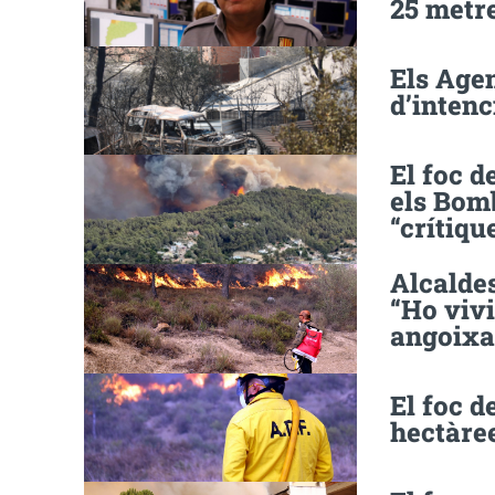
25 metr
Els Agen
d’intenc
El foc d
els Bom
“crítiqu
Alcaldes
“Ho vivi
angoixa
El foc d
hectàre