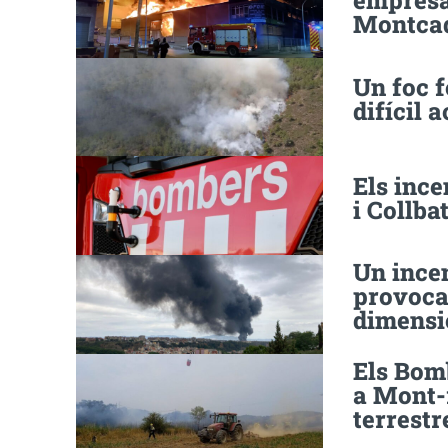
empresa 
Montcad
Un foc f
difícil 
Els ince
i Collb
Un incen
provoca
dimens
Els Bom
a Mont-r
terrestr