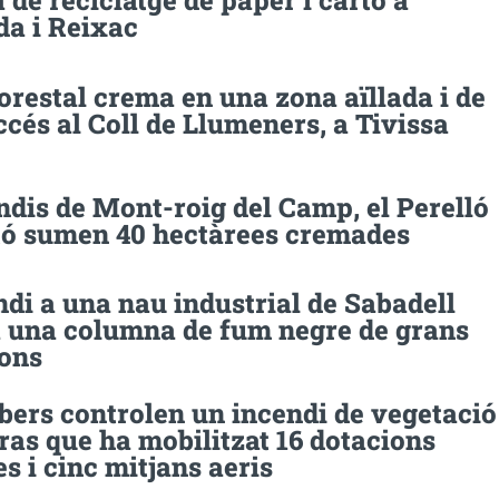
de reciclatge de paper i cartó a
a i Reixac
orestal crema en una zona aïllada i de
accés al Coll de Llumeners, a Tivissa
ndis de Mont-roig del Camp, el Perelló
ató sumen 40 hectàrees cremades
di a una nau industrial de Sabadell
 una columna de fum negre de grans
ions
bers controlen un incendi de vegetació
as que ha mobilitzat 16 dotacions
es i cinc mitjans aeris