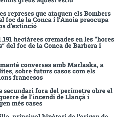
cendis greus aquest estiu
les represes que ataquen els Bombers
el foc de la Conca i l’Anoia preocupa
ps d’extinció
.191 hectàrees cremades en les “hores
s” del foc de la Conca de Barbera i
r manté converses amb Marlaska, a
ites, sobre futurs casos com els
ions francesos
 secundari fora del perímetre obre el
querre de l’incendi de Llançà i
tgen més cases
lla, principal hipòtesi de l’origen de