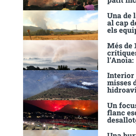
patit in
Una de 
al cap d
els equi
Més de 1
crítique
l’Anoia:
Interio
misses d
hidroav
Un focus
flanc es
desallo
Una buri