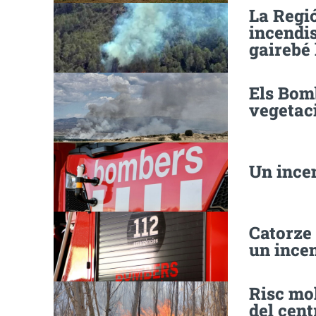
La Regi
incendis
gairebé 
Els Bomb
vegetac
Un incen
Catorze
un incen
Risc mol
del cent