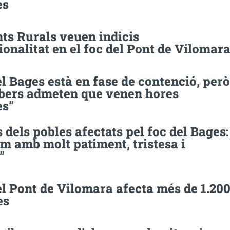
es
ts Rurals veuen indicis
ionalitat en el foc del Pont de Vilomar
el Bages està en fase de contenció, però
bers admeten que venen hores
es”
 dels pobles afectats pel foc del Bages:
m amb molt patiment, tristesa i
”
el Pont de Vilomara afecta més de 1.20
es