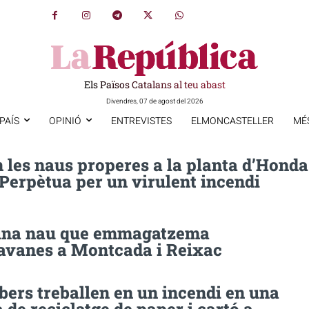
Els Països Catalans al teu abast
Divendres, 07 de agost del 2026
PAÍS
OPINIÓ
ENTREVISTES
ELMONCASTELLER
MÉ
 les naus properes a la planta d’Honda
Perpètua per un virulent incendi
una nau que emmagatzema
avanes a Montcada i Reixac
ers treballen en un incendi en una