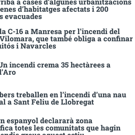
rriba a cases d’algunes urbanitzacions
nes d’habitatges afectats i 200
s evacuades
la C-16 a Manresa per l’incendi del
Vilomara, que també obliga a confinar
itós i Navarcles
Un incendi crema 35 hectàrees a
d’Aro
ers treballen en l’incendi d’una nau
al a Sant Feliu de Llobregat
rn espanyol declararà zona
fica totes les comunitats que hagin