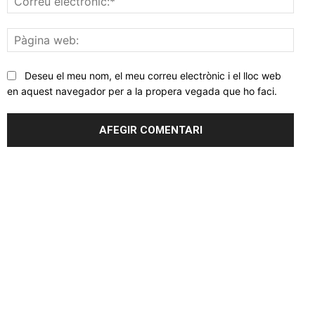
elec
Pàgi
web
Deseu el meu nom, el meu correu electrònic i el lloc web
en aquest navegador per a la propera vegada que ho faci.