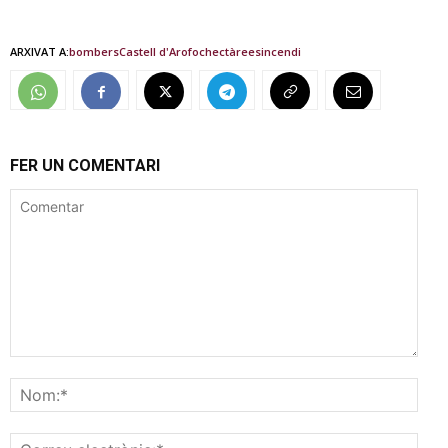
ARXIVAT A:
bombers
Castell d'Aro
foc
hectàrees
incendi
FER UN COMENTARI
Comentar
Nom
Corr