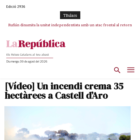
Edició 2936
TItulars
Rufián dinamita la unitat independentista amb un atac frontal al retorn
Puigdemont reivindica la transparència del seu retorn i manté el pols
ferm per la plena llibertat dels encausats
de Puigdemont
Els Països Catalans al teu abast
Diumenge, 09 de agost del 2026
[Vídeo] Un incendi crema 35
hectàrees a Castell d’Aro