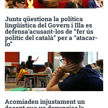
Junts qüestiona la política
lingüística del Govern i Illa es
defensa’acusant-los de “fer ús
polític del català” per a “atacar-
lo”
Acomiaden injustament un
docent que va denunciar la