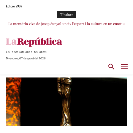
Edició 2934
TItulars
La memòria viva de Josep Sunyol uneix l’esport i la cultura en un emotiu
homenatge a Guadarrama pel seu 90è aniversari
Els Països Catalans al teu abast
Divendres, 07 de agost del 2026