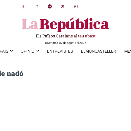
Els Països Catalans al teu abast
Divendres, 07 de agost del 2026
PAÍS
OPINIÓ
ENTREVISTES
ELMONCASTELLER
MÉ
de nadó