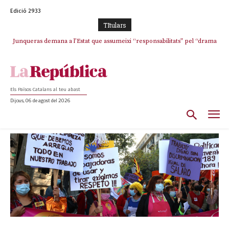
Edició 2933
TItulars
Junqueras demana a l’Estat que assumeixi “responsabilitats” pel “drama
humà” a Ceuta i avança que Catalunya haurà de continuar acollint
menors
Els Països Catalans al teu abast
Dijous, 06 de agost del 2026