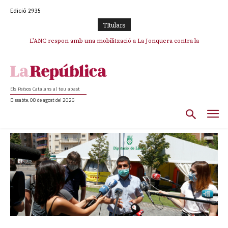
Edició 2935
TItulars
L’ANC respon amb una mobilització a La Jonquera contra la
catalanofòbia i els abusos de la Policia Nacional
Els Països Catalans al teu abast
Dissabte, 08 de agost del 2026