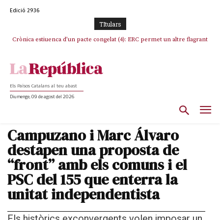
Edició 2936
TItulars
Crònica estiuenca d’un pacte congelat (4): ERC permet un altre flagrant
Rufián boicoteja l’estratègia d’acostament a Junts d’Oriol Junqueras
incompliment de l’acord, les seleccions catalanes un cop més
sacrificades
Els Països Catalans al teu abast
Diumenge, 09 de agost del 2026
Campuzano i Marc Álvaro
destapen una proposta de
“front” amb els comuns i el
PSC del 155 que enterra la
unitat independentista
Els històrics exconvergents volen imposar un