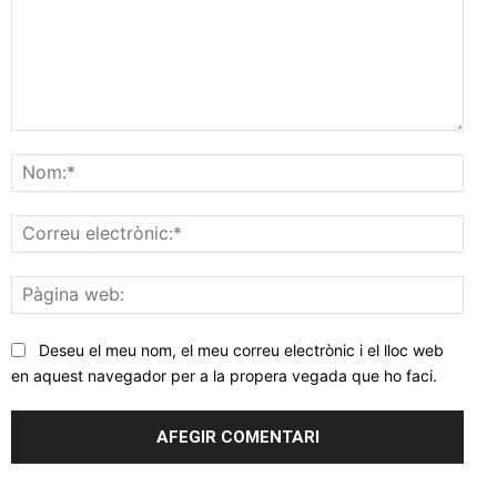
Comentar
Nom
Corr
elec
Pàgi
web
Deseu el meu nom, el meu correu electrònic i el lloc web
en aquest navegador per a la propera vegada que ho faci.