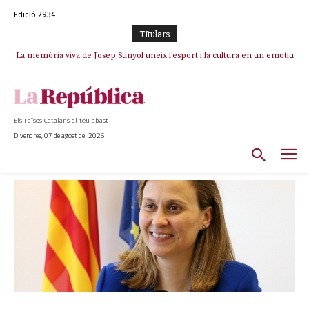
Edició 2934
TItulars
La memòria viva de Josep Sunyol uneix l’esport i la cultura en un emotiu
homenatge a Guadarrama pel seu 90è aniversari
Els Països Catalans al teu abast
Divendres, 07 de agost del 2026