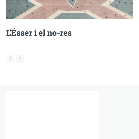
L’Ésser i el no-res