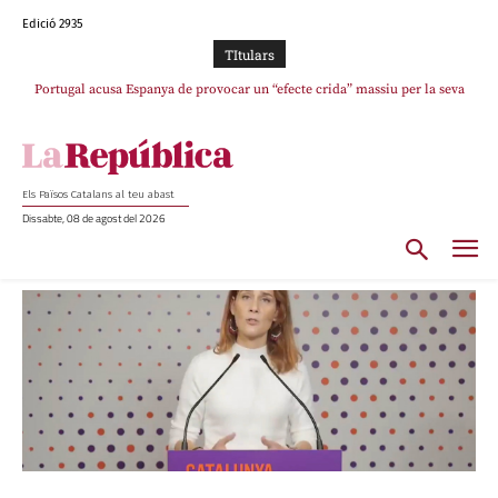
Edició 2935
TItulars
Portugal acusa Espanya de provocar un “efecte crida” massiu per la seva
El col·lapse de l’operació de Marc Puigtió a Girona: desbandada de
l’oportunisme i fracàs de ‘Militància Decidim’
“manca de regulació” migratòria
Els Països Catalans al teu abast
Dissabte, 08 de agost del 2026