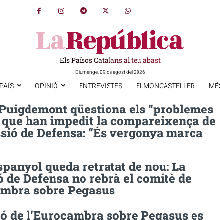
Els Països Catalans al teu abast
Diumenge, 09 de agost del 2026
PAÍS
OPINIÓ
ENTREVISTES
ELMONCASTELLER
MÉ
 Puigdemont qüestiona els “problemes
” que han impedit la compareixença de
ssió de Defensa: “És vergonya marca
espanyol queda retratat de nou: La
 de Defensa no rebrà el comitè de
ambra sobre Pegasus
ió de l’Eurocambra sobre Pegasus es