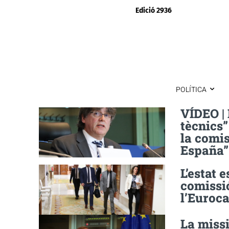
Edició 2936
POLÍTICA
VÍDEO |
tècnics
la comi
España”
L’estat 
comissió
l’Euroc
La miss