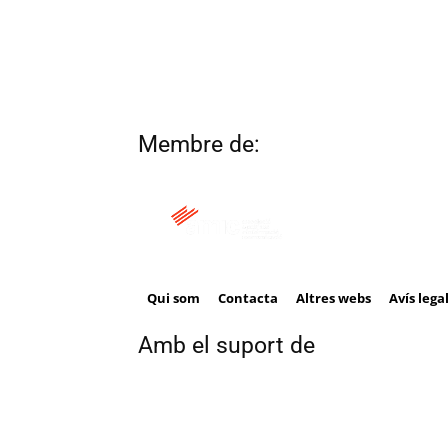
Membre de:
Qui som
Contacta
Altres webs
Avís lega
Amb el suport de