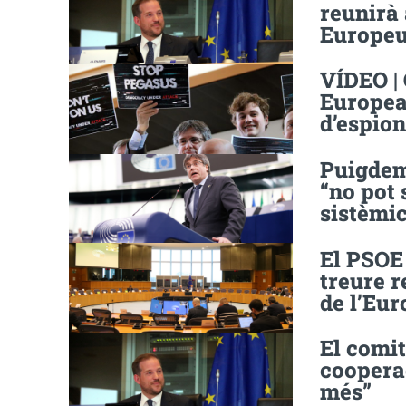
reunirà 
Europeu
VÍDEO | 
Europea 
d’espio
Puigdem
“no pot 
sistèmic
El PSOE 
treure r
de l’Eu
El comi
coopera
més”