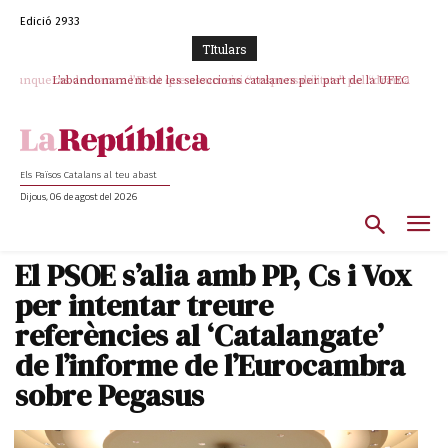
Edició 2933
TItulars
L’abandonament de les seleccions catalanes per part de la UFEC
espanyolitza l’esport del país
Els Països Catalans al teu abast
Dijous, 06 de agost del 2026
El PSOE s’alia amb PP, Cs i Vox
per intentar treure
referències al ‘Catalangate’
de l’informe de l’Eurocambra
sobre Pegasus