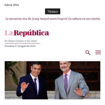
Edició 2934
TItulars
La memòria viva de Josep Sunyol uneix l’esport i la cultura en un emotiu
homenatge a Guadarrama pel seu 90è aniversari
Els Països Catalans al teu abast
Divendres, 07 de agost del 2026