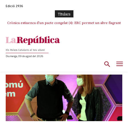
Edició 2936
TItulars
Crònica estiuenca d’un pacte congelat (4): ERC permet un altre flagrant
Rufián boicoteja l’estratègia d’acostament a Junts d’Oriol Junqueras
incompliment de l’acord, les seleccions catalanes un cop més
sacrificades
Els Països Catalans al teu abast
Diumenge, 09 de agost del 2026