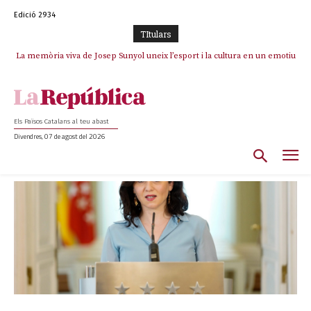
Edició 2934
TItulars
La memòria viva de Josep Sunyol uneix l’esport i la cultura en un emotiu
homenatge a Guadarrama pel seu 90è aniversari
Els Països Catalans al teu abast
Divendres, 07 de agost del 2026