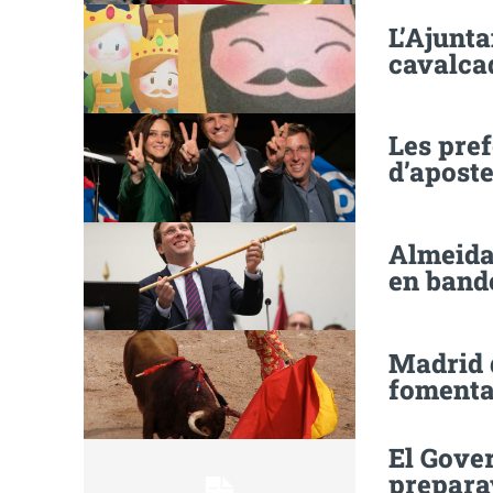
L’Ajunt
cavalca
Les pref
d’aposte
Almeida
en band
Madrid d
fomenta
El Gove
preparav