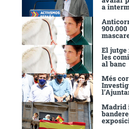
avalar 
a interm
Anticor
900.000 
mascare
El jutge
les comi
al banc
Més cor
Investi
l’Ajunt
Madrid i
bandere
exposic