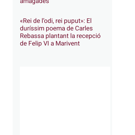
amagades
«Rei de l’odi, rei puput»: El
duríssim poema de Carles
Rebassa plantant la recepció
de Felip VI a Marivent