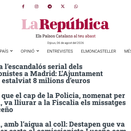
Els Països Catalans al teu abast
Dijous, 06 de agost del 2026
PAÍS
OPINIÓ
ENTREVISTES
ELMONCASTELLER
MÉ
 l’escandalós serial dels
onistes a Madrid: L’Ajuntament
 estalviat 8 milions d’euros
que el cap de la Policia, nomenat per
 va lliurar a la Fiscalia els missatges
ceño
 amb l’aigua al coll: Destapen que va