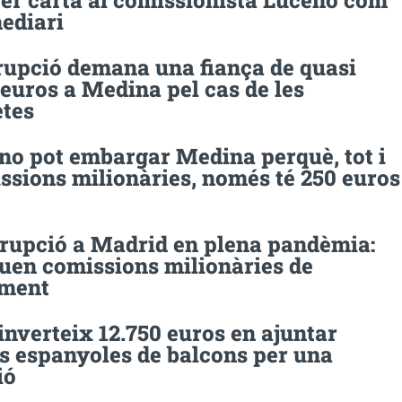
per carta al comissionista Luceño com
ediari
rupció demana una fiança de quasi
euros a Medina pel cas de les
tes
 no pot embargar Medina perquè, tot i
ssions milionàries, només té 250 euros
rupció a Madrid en plena pandèmia:
guen comissions milionàries de
ament
nverteix 12.750 euros en ajuntar
s espanyoles de balcons per una
ió