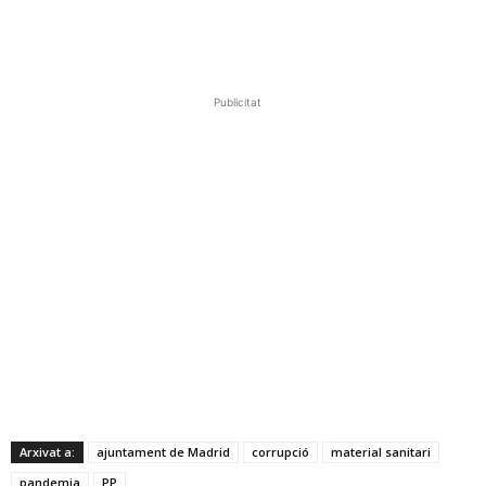
Publicitat
Arxivat a:
ajuntament de Madrid
corrupció
material sanitari
pandemia
PP