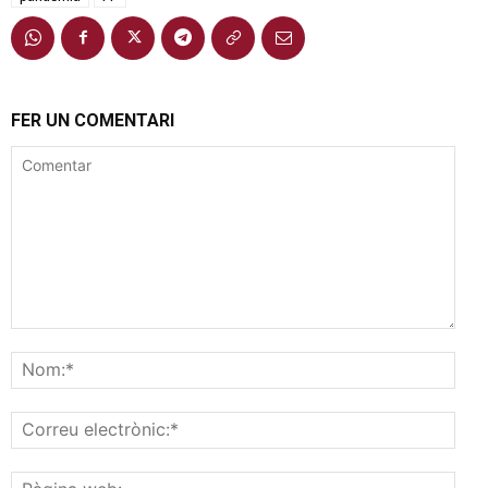
FER UN COMENTARI
Comentar
Nom
Corr
elec
Pàgi