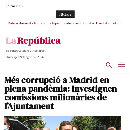
Edició 2935
TItulars
Rufián dinamita la unitat independentista amb un atac frontal al retorn
Puigdemont reivindica la transparència del seu retorn i manté el pols
ferm per la plena llibertat dels encausats
de Puigdemont
Els Països Catalans al teu abast
Diumenge, 09 de agost del 2026
Més corrupció a Madrid en
plena pandèmia: Investiguen
comissions milionàries de
l’Ajuntament