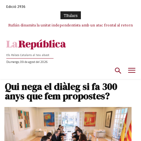
Edició 2936
TItulars
Rufián dinamita la unitat independentista amb un atac frontal al retorn
Puigdemont reivindica la transparència del seu retorn i manté el pols
ferm per la plena llibertat dels encausats
de Puigdemont
Els Països Catalans al teu abast
Diumenge, 09 de agost del 2026
Qui nega el diàleg si fa 300
anys que fem propostes?