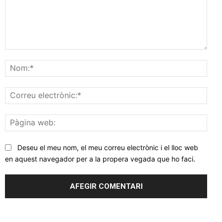
Comentar
Nom
Corr
elec
Pàgi
web
Deseu el meu nom, el meu correu electrònic i el lloc web
en aquest navegador per a la propera vegada que ho faci.