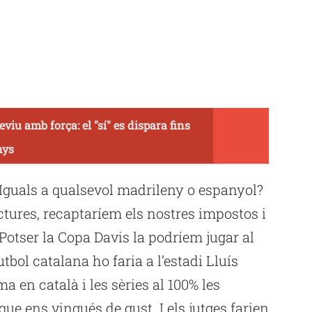
iu amb força: el "sí" es dispara fins
nys
 Iguals a qualsevol madrileny o espanyol?
tures, recaptaríem els nostres impostos i
 Potser la Copa Davis la podríem jugar al
utbol catalana ho faria a l’estadi Lluís
en català i les sèries al 100% les
que ens vingués de gust. I els jutges farien