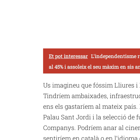
Et pot interessar
L'independentisme rev
al 45% i assoleix el seu màxim en sis a
Us imagineu que fóssim Lliures i
Tindríem ambaixades, infraestruc
ens els gastaríem al mateix país.
Palau Sant Jordi i la selecció de f
Companys. Podríem anar al cinema 
sentiríem en català o en l’idioma 