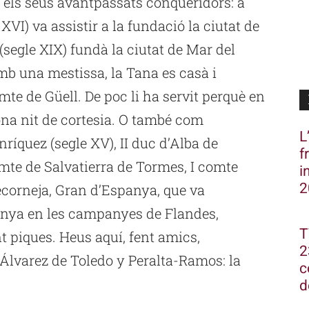
m els seus avantpassats conqueridors: a
XVI) va assistir a la fundació la ciutat de
segle XIX) fundà la ciutat de Mar del
amb una mestissa, la Tana es casà i
omte de Güell. De poc li ha servit perquè en
ona
nit de cortesia. O també com
L
nríquez
(segle XV), II duc d’Alba de
f
comte de
Salvatierra
de Tormes, I comte
i
2
corneja
, Gran d’Espanya, que va
anya en les campanyes de Flandes,
T
t piques. Heus aquí, fent amics,
2
Álvarez de Toledo
y
Peralta-Ramos: la
c
d