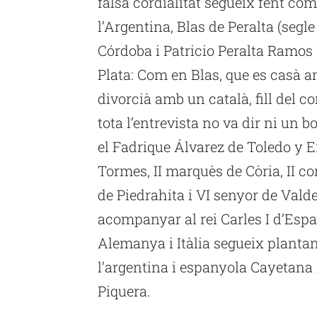
falsa cordialitat segueix fent co
l’Argentina,
Blas
de Peralta (segle 
Córdoba i
Patricio
Peralta Ramos (
Plata: Com en
Blas
, que es casà 
divorcià amb un català, fill del c
tota l’entrevista no va dir ni
un b
el
Fadrique
Álvarez de Toledo
y
E
Tormes, II marquès de
Còria
, II 
de
Piedrahita
i VI senyor de
Valde
acompanyar al rei Carles I d’Esp
Alemanya i Itàlia segueix plantan
l’argentina i espanyola
Cayetana
Piquera.