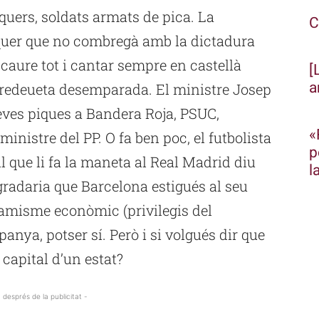
quers, soldats armats de pica. La
C
uer que no combregà amb la dictadura
n caure tot i cantar sempre en castellà
[
a
aredeueta desemparada. El ministre Josep
seves piques a Bandera Roja, PSUC,
«
ministre del PP. O fa ben poc, el futbolista
p
l que li fa la maneta al Real Madrid diu
l
gradaria que Barcelona estigués al seu
inamisme econòmic (privilegis del
anya, potser sí. Però i si volgués dir que
capital d’un estat?
 després de la publicitat -