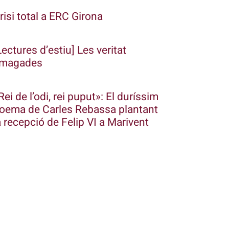
risi total a ERC Girona
Lectures d’estiu] Les veritat
magades
Rei de l’odi, rei puput»: El duríssim
oema de Carles Rebassa plantant
a recepció de Felip VI a Marivent