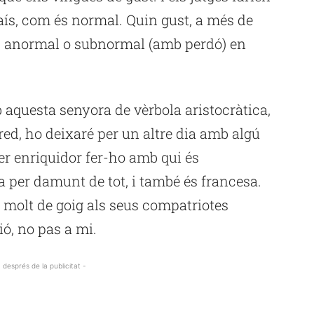
país, com és normal. Quin gust, a més de
al, anormal o subnormal (amb perdó) en
 aquesta senyora de vèrbola aristocràtica,
red, ho deixaré per un altre dia amb algú
ser enriquidor fer-ho amb qui és
a per damunt de tot, i també és francesa.
t molt de goig als seus compatriotes
ió, no pas a mi.
 després de la publicitat -