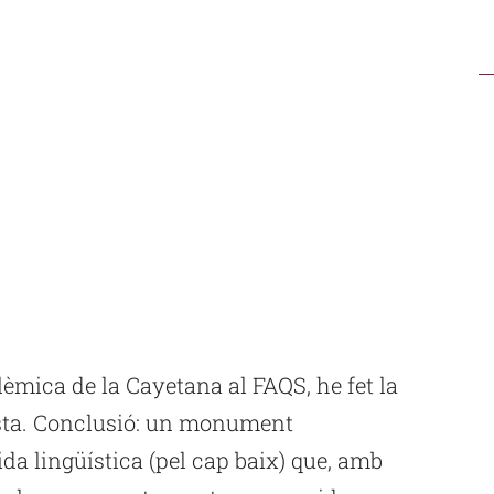
olèmica de la
Cayetana
al
FAQS
, he fet la
vista. Conclusió: un monument
da lingüística (pel cap baix) que, amb