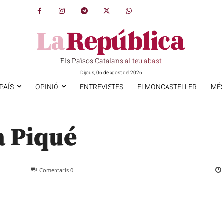
Els Països Catalans al teu abast
Dijous, 06 de agost del 2026
PAÍS
OPINIÓ
ENTREVISTES
ELMONCASTELLER
MÉ
a Piqué
Comentaris
0