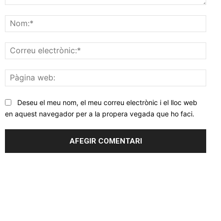
Comentar
Nom
Corr
elec
Pàgi
web
Deseu el meu nom, el meu correu electrònic i el lloc web
en aquest navegador per a la propera vegada que ho faci.