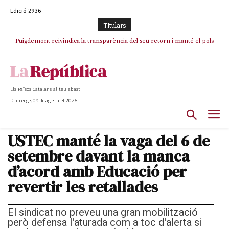
Edició 2936
TItulars
Puigdemont reivindica la transparència del seu retorn i manté el pols
Portugal acusa Espanya de provocar un “efecte crida” massiu per la seva
ferm per la plena llibertat dels encausats
“manca de regulació” migratòria
Els Països Catalans al teu abast
Diumenge, 09 de agost del 2026
USTEC manté la vaga del 6 de
setembre davant la manca
d’acord amb Educació per
revertir les retallades
El sindicat no preveu una gran mobilització
però defensa l'aturada com a toc d'alerta si