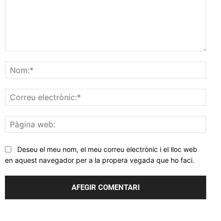
Comentar
Nom
Corr
elec
Pàgi
web
Deseu el meu nom, el meu correu electrònic i el lloc web
en aquest navegador per a la propera vegada que ho faci.