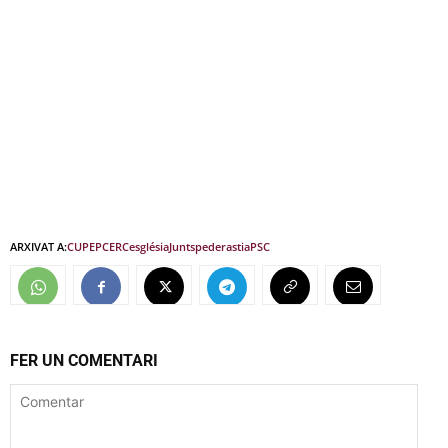
ARXIVAT A:
CUP
EPC
ERC
església
Junts
pederastia
PSC
FER UN COMENTARI