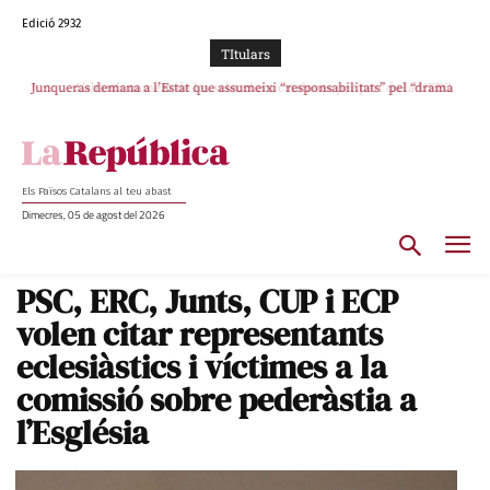
Edició 2932
TItulars
Junqueras demana a l’Estat que assumeixi “responsabilitats” pel “drama
L’abandonament de les seleccions catalanes per part de la UFEC
humà” a Ceuta i avança que Catalunya haurà de continuar acollint menors
espanyolitza l’esport del país
Els Països Catalans al teu abast
Dimecres, 05 de agost del 2026
PSC, ERC, Junts, CUP i ECP
volen citar representants
eclesiàstics i víctimes a la
comissió sobre pederàstia a
l’Església