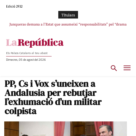
Edició 2932
TItulars
Junqueras demana a l’Estat que assumeixi “responsabilitats” pel “drama
L’abandonament de les seleccions catalanes per part de la UFEC
humà” a Ceuta i avança que Catalunya haurà de continuar acollint menors
espanyolitza l’esport del país
Els Països Catalans al teu abast
Dimecres, 05 de agost del 2026
PP, Cs i Vox s’uneixen a
Andalusia per rebutjar
l’exhumació d’un militar
colpista