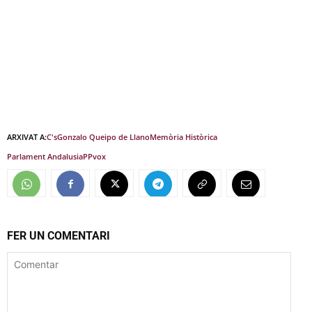
ARXIVAT A:
C's
Gonzalo Queipo de Llano
Memòria Històrica
Parlament Andalusia
PP
vox
FER UN COMENTARI