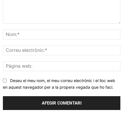
Comentar
Nom
Corr
elec
Pàgi
web
Deseu el meu nom, el meu correu electrònic i el lloc web
en aquest navegador per a la propera vegada que ho faci.