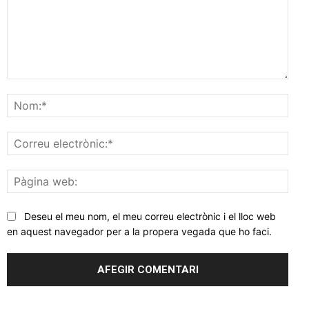
Comentar
Nom
Corr
elec
Pàgi
web
Deseu el meu nom, el meu correu electrònic i el lloc web
en aquest navegador per a la propera vegada que ho faci.