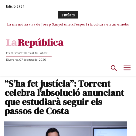
Edició 2934
TItulars
La memòria viva de Josep Sunyol uneix l’esport i la cultura en un emotiu
La “dignitat” a mitges de Marc Puigtió: renuncia a Girona pels àudios però
s’aferra als càrrecs remunerats de Sant Julià i el Consell Comarcal
homenatge a Guadarrama pel seu 90è aniversari
Els Països Catalans al teu abast
Divendres, 07 de agost del 2026
“S’ha fet justícia”: Torrent
celebra l’absolució anunciant
que estudiarà seguir els
passos de Costa