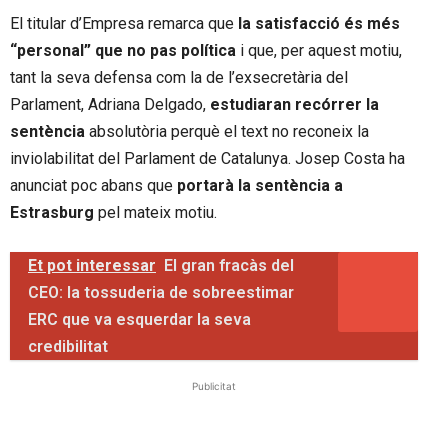
El titular d’Empresa remarca que
la satisfacció és més
“personal” que no pas política
i que, per aquest motiu,
tant la seva defensa com la de l’exsecretària del
Parlament, Adriana Delgado,
estudiaran recórrer la
sentència
absolutòria perquè el text no reconeix la
inviolabilitat del Parlament de Catalunya. Josep Costa ha
anunciat poc abans que
portarà la sentència a
Estrasburg
pel mateix motiu.
Et pot interessar
El gran fracàs del
CEO: la tossuderia de sobreestimar
ERC que va esquerdar la seva
credibilitat
Publicitat