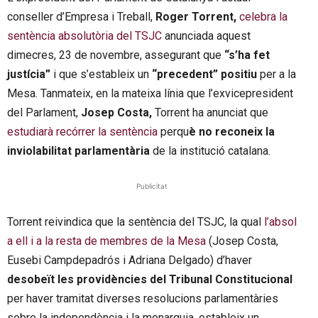
conseller d’Empresa i Treball,
Roger Torrent,
celebra la
sentència absolutòria del TSJC
anunciada aquest
dimecres, 23 de novembre, assegurant que
“s’ha fet
justícia”
i que s’estableix un
“precedent” positiu
per a la
Mesa. Tanmateix, en la mateixa línia que l’exvicepresident
del Parlament,
Josep Costa,
Torrent ha anunciat que
estudiarà recórrer la sentència
perqu
è no reconeix la
inviolabilitat parlamentària
de la institució catalana.
Publicitat
Torrent reivindica que la sentència del TSJC, la qual
l’absol
a ell i a la resta de membres de la Mesa
(Josep Costa,
Eusebi Campdepadrós i Adriana Delgado) d’haver
desobeït les providències del Tribunal Constitucional
per haver tramitat diverses resolucions parlamentàries
sobre la independència i la monarquia, estableix un