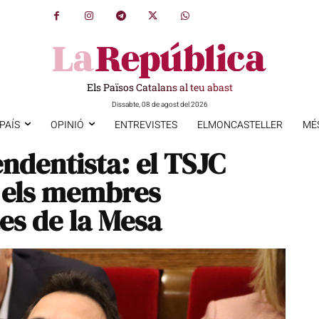
Els Països Catalans al teu abast
Dissabte, 08 de agost del 2026
PAÍS
OPINIÓ
ENTREVISTES
ELMONCASTELLER
MÉ
ndentista: el TSJC
i els membres
es de la Mesa