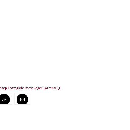
Josep Costa
judici mesa
Roger Torrent
TSJC