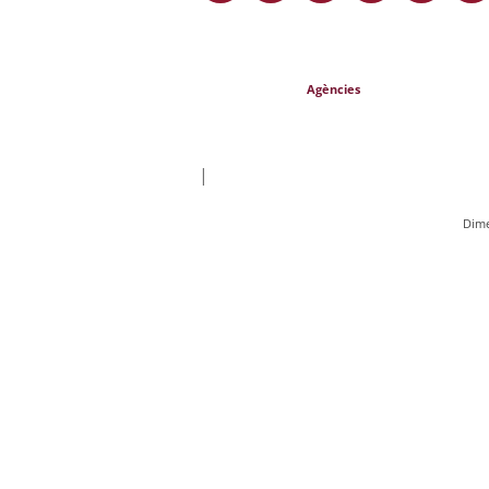
Agències
|
Dime