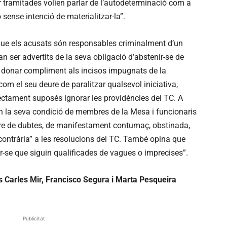
r tramitades volien parlar de l’autodeterminació com a
 sense intenció de materialitzar-la”.
 que els acusats són responsables criminalment d’un
n ser advertits de la seva obligació d’abstenir-se de
a donar compliment als incisos impugnats de la
com el seu deure de paralitzar qualsevol iniciativa,
irectament suposés ignorar les providències del TC. A
en la seva condició de membres de la Mesa i funcionaris
nere de dubtes, de manifestament contumaç, obstinada,
t contrària” a les resolucions del TC. També opina que
-se que siguin qualificades de vagues o imprecises”.
s Carles Mir, Francisco Segura i Marta Pesqueira
Publicitat