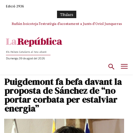
Edició 2936
TItulars
Rufián boicoteja l’estratègia d’acostament a Junts d’Oriol Junqueras
Els Països Catalans al teu abast
Diumenge, 09 de agost del 2026
Puigdemont fa befa davant la
proposta de Sánchez de “no
portar corbata per estalviar
energia”