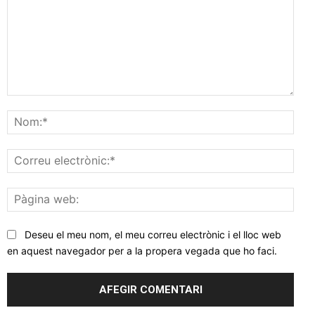
Comentar
Nom
Corr
elec
Pàgi
web
Deseu el meu nom, el meu correu electrònic i el lloc web
en aquest navegador per a la propera vegada que ho faci.