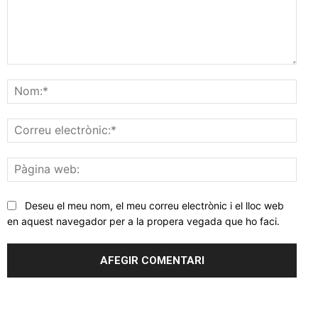
Comentar
Nom
Corr
elec
Pàgi
web
Deseu el meu nom, el meu correu electrònic i el lloc web
en aquest navegador per a la propera vegada que ho faci.