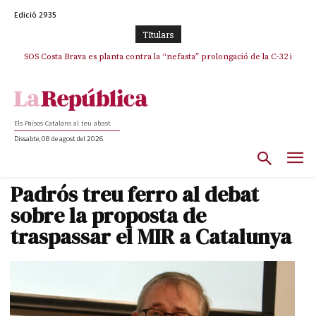
Edició 2935
TItulars
SOS Costa Brava es planta contra la “nefasta” prolongació de la C-32 i
n’exigeix la retirada immediata
Els Països Catalans al teu abast
Dissabte, 08 de agost del 2026
Padrós treu ferro al debat
sobre la proposta de
traspassar el MIR a Catalunya