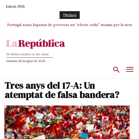
Edició 2935
TItulars
Portugal acusa Espanya de provocar un “efecte crida” massiu per la seva
“manca de regulació” migratòria
Els Països Catalans al teu abast
Dissabte, 08 de agost del 2026
Tres anys del 17-A: Un
atemptat de falsa bandera?