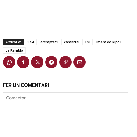
Arxivat a:
17-A
atemptats
cambrils
CNI
Imam de Ripoll
La Rambla
FER UN COMENTARI