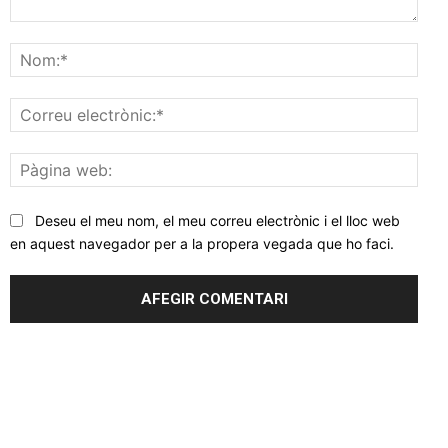
Comentar
Nom
Corr
elec
Pàgi
web
Deseu el meu nom, el meu correu electrònic i el lloc web
en aquest navegador per a la propera vegada que ho faci.